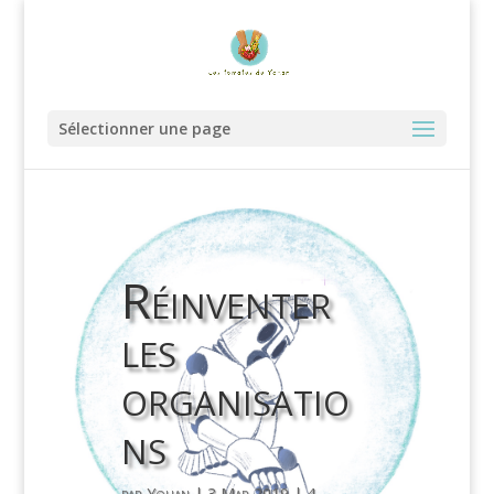
Sélectionner une page
Réinventer
les
organisatio
ns
par
Yohan
|
3 Mar 2019
|
4